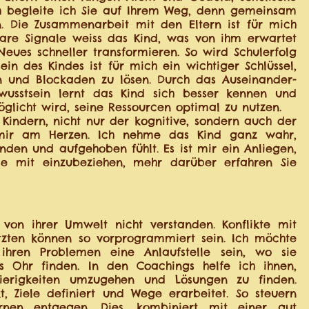
ch begleite ich Sie auf Ihrem Weg, denn gemeinsam
en. Die Zusammenarbeit mit den Eltern ist für mich
are Signale weiss das Kind, was von ihm erwartet
ues schneller transformieren. So wird Schulerfolg
in des Kindes ist für mich ein wichtiger Schlüssel,
n und Blockaden zu lösen. Durch das Auseinander-
wusstsein lernt das Kind sich besser kennen und
glicht wird, seine Ressourcen optimal zu nutzen.
 Kindern, nicht nur der kognitive, sondern auch der
 mir am Herzen. Ich nehme das Kind ganz wahr,
nden und aufgehoben fühlt. Es ist mir ein Anliegen,
ie mit einzubeziehen, mehr darüber erfahren Sie
 von ihrer Umwelt nicht verstanden. Konflikte mit
etzten können so vorprogrammiert sein. Ich möchte
ihren Problemen eine Anlaufstelle sein, wo sie
s Ohr finden. In den Coachings helfe ich ihnen,
wierigkeiten umzugehen und Lösungen zu finden.
, Ziele definiert und Wege erarbeitet. So steuern
rnen entgegen. Dies, kombiniert mit einer gut