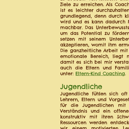
Ziele zu erreichen. Als Coa
ist es leichter durchzuhalt
grundlegend, denn durch kl
wird und es kann dadurch Ne
machbar. Das Unterbewusstse
um das Potential zu förder
setzen mit seinem Unterbe
akzeptieren, womit ihm ermö
Die ganzheitliche Arbeit mit
emotionale Bereich, liegt
damit es sich bei mir versta
auch die Eltern und Famil
unter:
Eltern-Kind Coaching
.
Jugendliche
Jugendliche fühlen sich oft
Lehrern, Eltern und Vorges
für die Jugendlichen mit 
Verständnis und ein offene
konstruktiv mit ihren Sch
Ressourcen werden entdeckt
wir einem motivierten Le