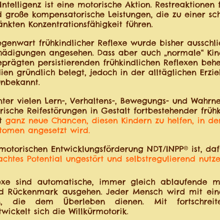
ntelligenz ist eine motorische Aktion. Restreaktionen 
d große kompensatorische Leistungen, die zu einer s
änkten Konzentrationsfähigkeit führen.
egenwart frühkindlicher Reflexe wurde bisher ausschl
chädigungen angesehen. Dass aber auch „normale“ Ki
prägten persistierenden frühkindlichen Reflexen behe
dien gründlich belegt, jedoch in der alltäglichen Erzi
nbekannt.
inter vielen Lern-, Verhaltens-, Bewegungs- und Wah
ische Reifestörungen in Gestalt fortbestehender frühk
et
ganz neue Chancen, diesen Kindern zu helfen, in 
tomen angesetzt wird.
motorischen Entwicklungsförderung NDT/INPP® ist, daf
chtes Potential ungestört und selbstregulierend nutz
lexe sind automatische, immer gleich ablaufende m
 Rückenmark ausgehen. Jeder Mensch wird mit eine
n, die dem Überleben dienen. Mit fortschreite
twickelt sich die Willkürmotorik.