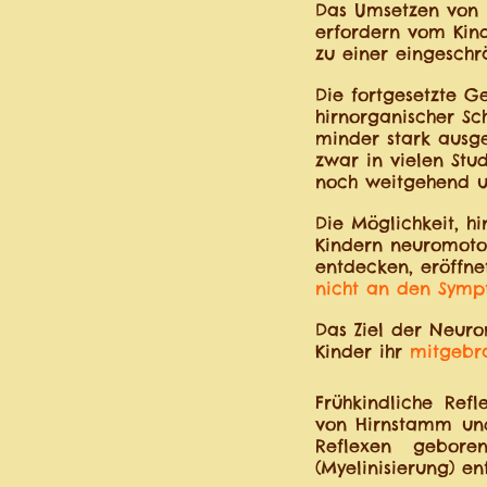
Das Umsetzen von I
erfordern vom Kin
zu einer eingeschr
Die fortgesetzte G
hirnorganischer S
minder stark ausge
zwar in vielen Stu
noch weitgehend u
Die Möglichkeit, h
Kindern neuromotor
entdecken, eröffn
nicht an den Symp
Das Ziel der Neuro
Kinder ihr
mitgebra
Frühkindliche Ref
von Hirnstamm und
Reflexen gebore
(Myelinisierung) en