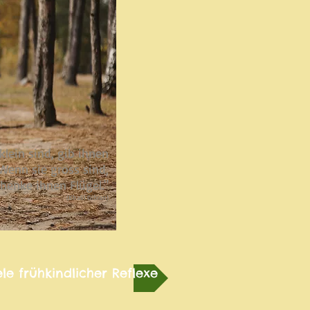
klein sind, gib ihnen
 Wenn sie gross sind,
henke ihnen Flügel."
(Khalil Gibran)
ele frühkindlicher Reflexe