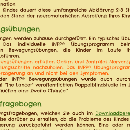
nation
es Kindes dauert diese umfangreiche Abklärung 2-3 S
den Stand der neuromotorischen Ausreifung Ihres Kin
ngsübungen
gen werden zuhause durchgeführt. Ein typisches Üb
. Das individuelle INPP® Übungsprogramm bei
nden Bewegungsübungen, die Kinder im Laufe ih
usführen.
ungsübungen erhalten Gehirn und Zentrales Nervens
lungsschritte nachzuholen. Das INPP® Übungsprogr
erzögerung an und nicht bei den Symptomen.
 der INPP® Bewegungsübungen wurde auch durc
l "The Lancet" veröffentlichten Doppelblindstudie im 
auchen eine zweite Chance."
sfragebogen
ungsfragebogen, welchen Sie auch im
Downloadbere
ise darüber zu erhalten, ob die Probleme des Kindes
ögerung zurückgeführt werden können. Eine oder 