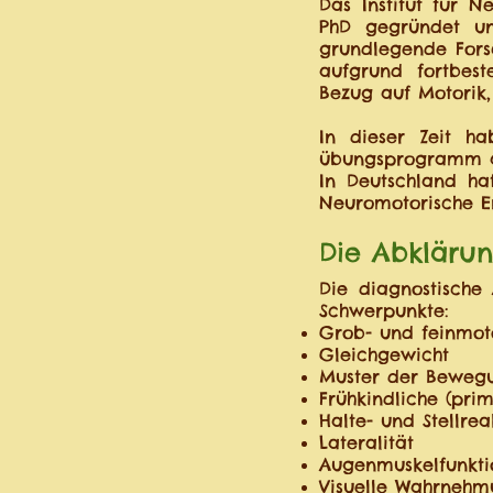
Das Institut für N
PhD gegründet und
grundlegende Fors
aufgrund fortbest
Bezug auf Motori
In dieser Zeit h
übungsprogramm ab
In Deutschland h
Neuromotorische E
Die Abkläru
Die diagnostische
Schwerpunkte:
Grob- und feinmot
Gleichgewicht
Muster der Beweg
Frühkindliche (prim
Halte- und Stellrea
Lateralität
Augenmuskelfunkti
Visuelle Wahrneh