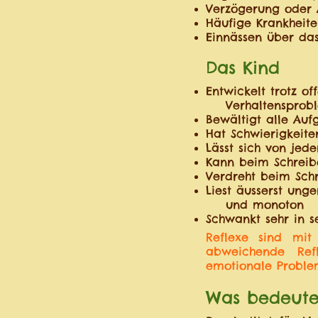
Verzögerung oder 
Häufige Krankheite
Einnässen über das
Das Kind
Entwickelt trotz of
Verhaltensprob
Bewältigt alle Au
Hat Schwierigkeite
Lässt sich von jede
Kann beim Schreibe
Verdreht beim Schr
Liest äusserst ung
und monoton
Schwankt sehr in s
Reflexe sind mit
abweichende Refle
emotionale Proble
Was bedeute