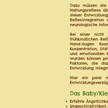
Dazu müssen die 
Haltungsreflexe ü
dieser Entwicklung
Reflexintegration 
neurologische Info
Bei einer nicht 
frühkindlichen Re
Hand-Augen Koor
Konzentration, Sit
und emotionalen K
wurden können prä-
Faktoren, die daz
Entwicklung integ
Hier ein paar m
Entwicklungsverzö
Das Baby/Kle
Erhöhte Ängstlich
Ungeschicklichkeit,