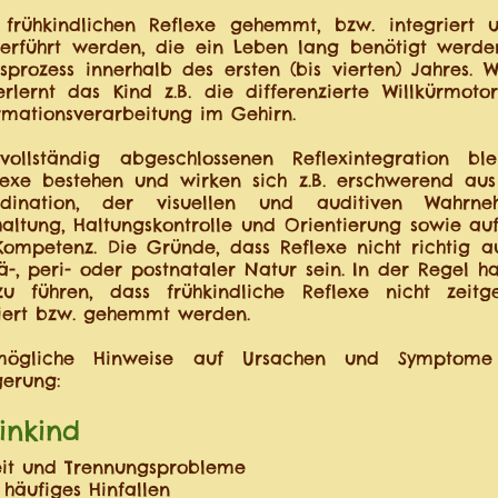
frühkindlichen Reflexe gehemmt, bzw. integriert
berführt werden, die ein Leben lang benötigt werde
sprozess innerhalb des ersten (bis vierten) Jahres.
erlernt das Kind z.B. die differenzierte Willkürmot
rmationsverarbeitung im Gehirn.
vollständig abgeschlossenen Reflexintegration bl
flexe bestehen und wirken sich z.B. erschwerend au
dination, der visuellen und auditiven Wahrneh
zhaltung, Haltungskontrolle und Orientierung sowie au
ompetenz. Die Gründe, dass Reflexe nicht richtig 
, peri- oder postnataler Natur sein. In der Regel h
u führen, dass frühkindliche Reflexe nicht zeitg
riert bzw. gehemmt werden.
ögliche Hinweise auf Ursachen und Symptome 
gerung:
inkind
keit und Trennungsprobleme
 häufiges Hinfallen