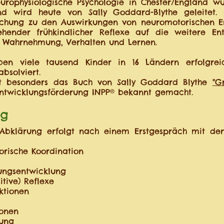
europhysiologische Psychologie in Chester/England w
 wird heute von Sally Goddard-Blythe geleitet. E
chung zu den Auswirkungen von neuromotorischen E
ehender frühkindlicher Reflexe auf die weitere En
k, Wahrnehmung,
Verhalten und Lernen.
aben viele tausend Kinder in 16 Ländern erfolgr
solviert.
at besonders das Buch von Sally Goddard Blythe
"G
ntwicklungsförderung INPP® bekannt gemacht.
ng
 Abklärung erfolgt nach einem Erstgespräch mit de
orische Koordination
ungsentwicklung
itive) Reflexe
ktionen
onen
mung