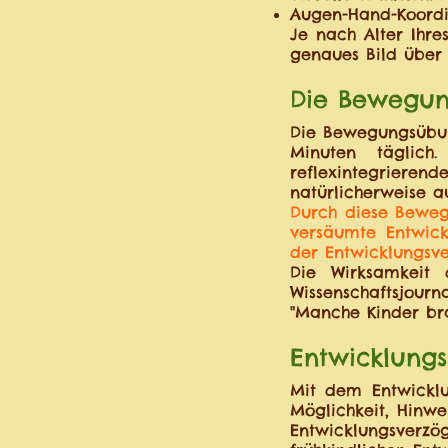
Augen-Hand-Koordi
Je nach Alter Ihr
genaues Bild über 
Die Bewegu
Die Bewegungsübun
Minuten täglich
reflexintegriere
natürlicherweise a
Durch diese Beweg
versäumte Entwick
der Entwicklungsv
Die Wirksamkeit
Wissenschaftsjourna
"Manche Kinder br
Entwicklung
Mit dem Entwickl
Möglichkeit, Hinwe
Entwicklungsverz