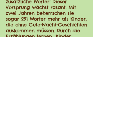
zusätzliche Wörter! Dieser
Vorsprung wächst rasant: Mit
zwei Jahren beherrschen sie
sogar 291 Wörter mehr als Kinder,
die ohne Gute-Nacht-Geschichten
auskommen müssen. Durch die
Erzählungen lernen Kinder
zudem neue Ausdrücke und
prägen sich anspruchsvollere
Satzmuster ein.
Die Lust am Lesen kommt meist
nicht von allein. Indem wir also
aktiv dazu beitragen und den
jungen Kindern vorlesen, können
wir deren Interesse an Texten
wecken und haben somit Einfluss
auf die Lesekompetenz und den
Schulerfolg.
September 2019